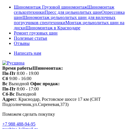
Шиномонтаж
Грузовой шиномонтаж
Шиномонтаж
сельхозтехники
Пресс для цельнолитых шин
Опрессовка
шин
Шиномонтаж цельнолитых шин для вилочных
погрузчиков спецтехники
Монтаж цельнолитых шин на
диски
Шиномонтаж в Краснодаре
Ремонт грузовых шин
Полезные статьи
Отзывы
Написать нам
Время работы
Шиномонтаж:
Пн-Пт
8:00 - 19:00
Сб
9:00 - 16:00
Вс
Выходной
Офис продаж:
Пн-Пт
8:00 - 17:00
Сб-Вс
Выходной
Адрес
г. Краснодар, Ростовское шоссе 17 км (СНТ
Подсолнечник,ул.Сиреневая,373)
Поможем сделать покупку
+7 988 488-94-95