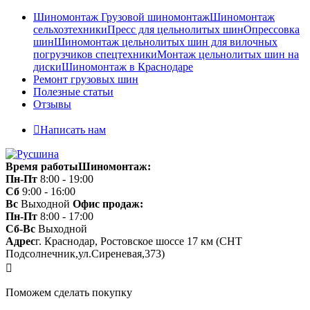
Шиномонтаж
Грузовой шиномонтаж
Шиномонтаж
сельхозтехники
Пресс для цельнолитых шин
Опрессовка
шин
Шиномонтаж цельнолитых шин для вилочных
погрузчиков спецтехники
Монтаж цельнолитых шин на
диски
Шиномонтаж в Краснодаре
Ремонт грузовых шин
Полезные статьи
Отзывы
Написать нам
Время работы
Шиномонтаж:
Пн-Пт
8:00 - 19:00
Сб
9:00 - 16:00
Вс
Выходной
Офис продаж:
Пн-Пт
8:00 - 17:00
Сб-Вс
Выходной
Адрес
г. Краснодар, Ростовское шоссе 17 км (СНТ
Подсолнечник,ул.Сиреневая,373)
Поможем сделать покупку