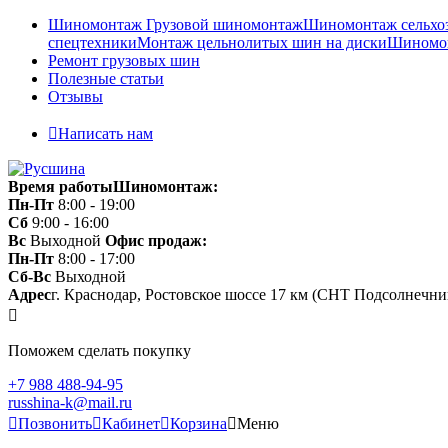
Шиномонтаж
Грузовой шиномонтаж
Шиномонтаж сельхо
спецтехники
Монтаж цельнолитых шин на диски
Шиномон
Ремонт грузовых шин
Полезные статьи
Отзывы
Написать нам
Время работы
Шиномонтаж:
Пн-Пт
8:00 - 19:00
Сб
9:00 - 16:00
Вс
Выходной
Офис продаж:
Пн-Пт
8:00 - 17:00
Сб-Вс
Выходной
Адрес
г. Краснодар, Ростовское шоссе 17 км (СНТ Подсолнечни
Поможем сделать покупку
+7 988 488-94-95
russhina-k@mail.ru
Позвонить
Кабинет
Корзина
Меню