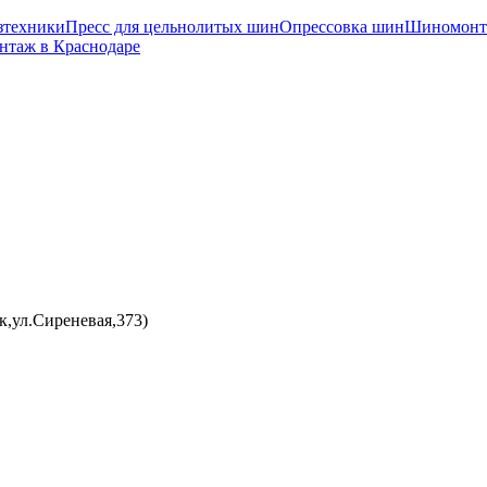
зтехники
Пресс для цельнолитых шин
Опрессовка шин
Шиномонта
таж в Краснодаре
к,ул.Сиреневая,373)