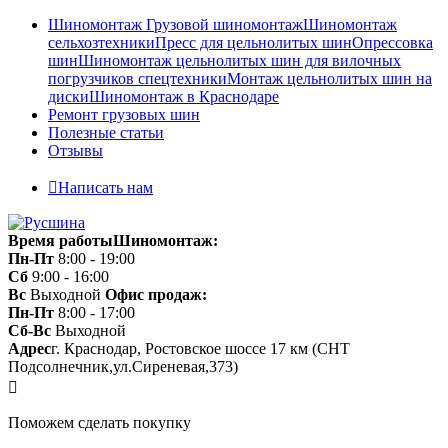
Шиномонтаж
Грузовой шиномонтаж
Шиномонтаж
сельхозтехники
Пресс для цельнолитых шин
Опрессовка
шин
Шиномонтаж цельнолитых шин для вилочных
погрузчиков спецтехники
Монтаж цельнолитых шин на
диски
Шиномонтаж в Краснодаре
Ремонт грузовых шин
Полезные статьи
Отзывы
Написать нам
Время работы
Шиномонтаж:
Пн-Пт
8:00 - 19:00
Сб
9:00 - 16:00
Вс
Выходной
Офис продаж:
Пн-Пт
8:00 - 17:00
Сб-Вс
Выходной
Адрес
г. Краснодар, Ростовское шоссе 17 км (СНТ
Подсолнечник,ул.Сиреневая,373)
Поможем сделать покупку