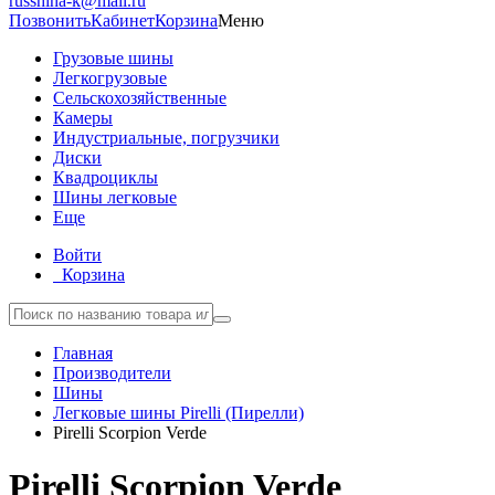
russhina-k@mail.ru
Позвонить
Кабинет
Корзина
Меню
Грузовые шины
Легкогрузовые
Сельскохозяйственные
Камеры
Индустриальные, погрузчики
Диски
Квадроциклы
Шины легковые
Еще
Войти
Корзина
Главная
Производители
Шины
Легковые шины Pirelli (Пирелли)
Pirelli Scorpion Verde
Pirelli Scorpion Verde