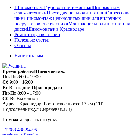
Шиномонтаж
Грузовой шиномонтаж
Шиномонтаж
сельхозтехники
Пресс для цельнолитых шин
Опрессовка
шин
Шиномонтаж цельнолитых шин для вилочных
погрузчиков спецтехники
Монтаж цельнолитых шин на
диски
Шиномонтаж в Краснодаре
Ремонт грузовых шин
Полезные статьи
Отзывы
Написать нам
Время работы
Шиномонтаж:
Пн-Пт
8:00 - 19:00
Сб
9:00 - 16:00
Вс
Выходной
Офис продаж:
Пн-Пт
8:00 - 17:00
Сб-Вс
Выходной
Адрес
г. Краснодар, Ростовское шоссе 17 км (СНТ
Подсолнечник,ул.Сиреневая,373)
Поможем сделать покупку
+7 988 488-94-95