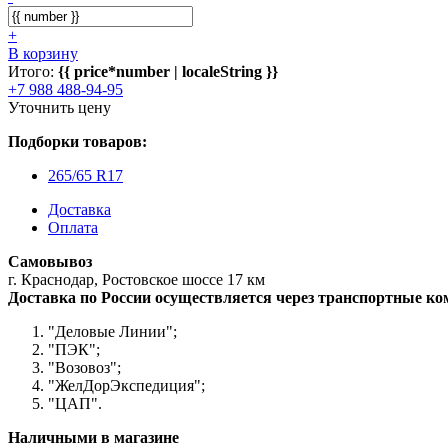
+
В корзину
Итого:
{{ price*number | localeString }}
+7 988 488-94-95
Уточнить цену
Подборки товаров:
265/65 R17
Доставка
Оплата
Самовывоз
г. Краснодар, Ростовское шоссе 17 км
Доставка по России осуществляется через транспортные к
"Деловые Линии";
"ПЭК";
"Возовоз";
"ЖелДорЭкспедиция";
"ЦАП".
Наличными в магазине