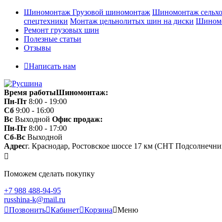
Шиномонтаж
Грузовой шиномонтаж
Шиномонтаж сельхо
спецтехники
Монтаж цельнолитых шин на диски
Шиномо
Ремонт грузовых шин
Полезные статьи
Отзывы
Написать нам
Время работы
Шиномонтаж:
Пн-Пт
8:00 - 19:00
Сб
9:00 - 16:00
Вс
Выходной
Офис продаж:
Пн-Пт
8:00 - 17:00
Сб-Вс
Выходной
Адрес
г. Краснодар, Ростовское шоссе 17 км (СНТ Подсолнечни
Поможем сделать покупку
+7 988 488-94-95
russhina-k@mail.ru
Позвонить
Кабинет
Корзина
Меню