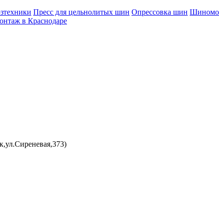
зтехники
Пресс для цельнолитых шин
Опрессовка шин
Шиномон
нтаж в Краснодаре
к,ул.Сиреневая,373)