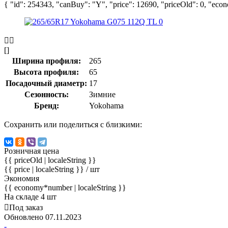
{ "id": 254343, "canBuy": "Y", "price": 12690, "priceOld": 0, "econo
[]
Ширина профиля:
265
Высота профиля:
65
Посадочный диаметр:
17
Сезонность:
Зимние
Бренд:
Yokohama
Сохранить или поделиться с близкими:
Розничная цена
{{ priceOld | localeString }}
{{ price | localeString }}
/ шт
Экономия
{{ economy*number | localeString }}
На складе 4 шт
Под заказ
Обновлено 07.11.2023
-