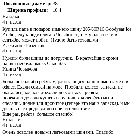
Посадочный диаметр:
38
Ширина профиля:
18.4
Наталья
4 г. назад
Купила папе в подарок зимнюю шину 205/60R16 Goodyear Ice
Arctic , еду к родителям в Челябинск, там у нас снег и в
сентябре может пойти. Нужно быть готовыми!
Александр Розенталь
4 г. назад
Нужны были шины на погрузчик. В кратчайшие сроки
нашли необходимые. Спасибо.
Ирина Черыкова
4 г. назад
Большое спасибо ребятам, работающим на шиномонтаже и в
офисе. Ехали семьей на море. Пробили колесо, запаски не
оказалось, кое-как доехали до монтажа, ребята
порекомендовали купить пару новых колес (что мы и
сделали), починили пробитое (теперь это наша запаска), и мы
довольные продолжили свое путешествие.
Еще раз, ребята, большое спасибо!
Николай
4 г. назад
Очень доволен новыми легковыми шинами. Спасибо