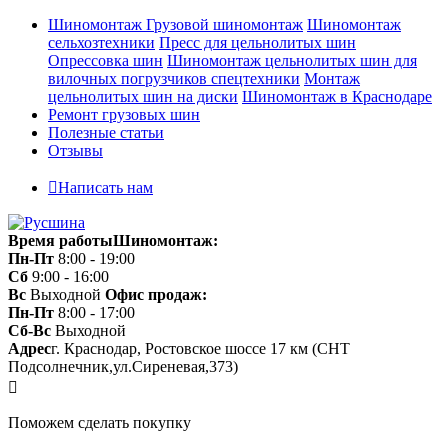
Шиномонтаж
Грузовой шиномонтаж
Шиномонтаж
сельхозтехники
Пресс для цельнолитых шин
Опрессовка шин
Шиномонтаж цельнолитых шин для
вилочных погрузчиков спецтехники
Монтаж
цельнолитых шин на диски
Шиномонтаж в Краснодаре
Ремонт грузовых шин
Полезные статьи
Отзывы
Написать нам
Время работы
Шиномонтаж:
Пн-Пт
8:00 - 19:00
Сб
9:00 - 16:00
Вс
Выходной
Офис продаж:
Пн-Пт
8:00 - 17:00
Сб-Вс
Выходной
Адрес
г. Краснодар, Ростовское шоссе 17 км (СНТ
Подсолнечник,ул.Сиреневая,373)
Поможем сделать покупку