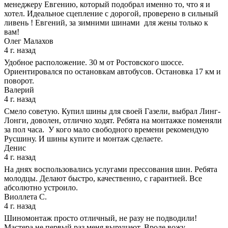
менеджеру Евгению, который подобрал именно то, что я и
хотел. Идеальное сцепление с дорогой, проверено в сильный
ливень ! Евгений, за зимними шинами для жены только к
вам!
Олег Малахов
4 г. назад
Удобное расположение. 30 м от Ростовского шоссе.
Ориентировался по остановкам автобусов. Остановка 17 км и
поворот.
Валерий
4 г. назад
Смело советую. Купил шины для своей Газели, выбрал Линг-
Лонги, доволен, отлично ходят. Ребята на монтажке поменяли
за пол часа. У кого мало свободного времени рекомендую
Русшину. И шины купите и монтаж сделаете.
Денис
4 г. назад
На днях воспользовались услугами прессования шин. Ребята
молодцы. Делают быстро, качественно, с гарантией. Все
абсолютно устроило.
Виоллета С.
4 г. назад
Шиномонтаж просто отличный, не разу не подводили!
Мастера не первый раз меня выручают. Вроде вожу