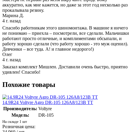
аккуратно, как мне кажется, но даже за этот год несколько раз
прокалывала резину.
Марина Д.
4 г. назад
Спасибо работникам этого шиномонтажа. В машине я ничего
не понимаю – приехла – посмотрели, все сделали. Мальчишки
работают просто отличные, и комплиментами обсыпали, и
работу хорошо сделали (что работу хорошо - это муж оценил).
Девчонки – все туда. А! и главное недорого!)
Олег
4 г. назад
Заказал комплект Мишлен. Доставили очень быстро, приятно
удивлен! Спасибо!
Похожие товары
14.9R24 Voltyre Agro DR-105 126А8/123В TT
Производитель:
Voltyre
Модель:
DR-105
На складе 1 шт
Розничная цена:
34 960
/ шт