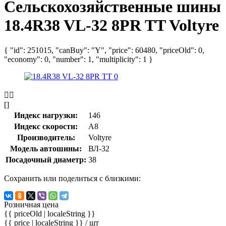
Сельскохозяйственные шины
18.4R38 VL-32 8PR TT Voltyre
{ "id": 251015, "canBuy": "Y", "price": 60480, "priceOld": 0,
"economy": 0, "number": 1, "multiplicity": 1 }
[]
Индекс нагрузки:
146
Индекс скорости:
A8
Производитель:
Voltyre
Модель автошины:
ВЛ-32
Посадочный диаметр:
38
Сохранить или поделиться с близкими:
Розничная цена
{{ priceOld | localeString }}
{{ price | localeString }}
/ шт